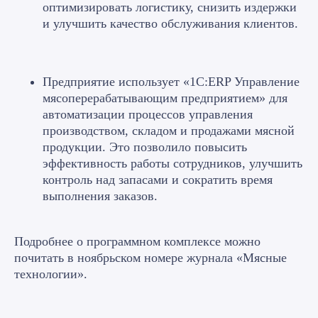
оптимизировать логистику, снизить издержки
и улучшить качество обслуживания клиентов.
Предприятие использует «1С:ERP Управление
мясоперерабатывающим предприятием» для
автоматизации процессов управления
Готовое решение
производством, складом и продажами мясной
продукции. Это позволило повысить
Оставьте заявку на
эффективность работы сотрудников, улучшить
контроль над запасами и сократить время
бесплатную
выполнения заказов.
консультацию
и получите готовое
Подробнее о программном комплексе можно
решение
почитать в ноябрьском номере журнала «Мясные
технологии».
Какая услуга вам нужна?