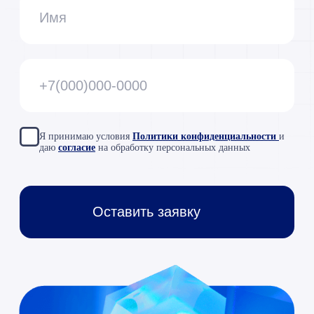
8 (495) 229-44-04
info@razdolie.ru
Москва,
проспект Мира, д.
101, стр. 1, офис 614
Copyright © 2026 RAZDOLIE
Политика конфиденциальности
Все указанные на сайте цены носят
информационный характер и не являются
публичной офертой (ст. 437 ГК РФ)
«ООО «Раздолье-Консалт»