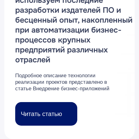
70+
успешных
внедрений
ERP
Даже самые сложные и
нестандартные проекты по
внедрению мы доводим до конца
С
нами
безопасно
работать
удаленно