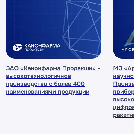
Наши
мероприятия
ЗАО «Канонфарма Продакшн» -
МЗ «Ар
высокотехнологичное
научно
производство с более 400
Произв
наименованиями продукции
прибор
высоко
цифров
ракетн