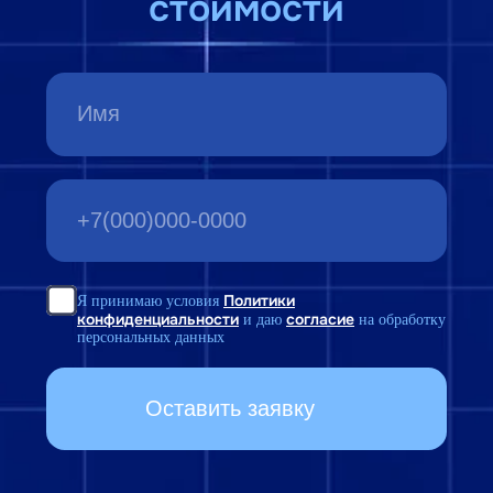
Подробно об
автоматизации
налогового учета в 1С
Ведение налогового учета на платформе
«1С:Предприятие 8» организовано на
отдельном плане счетов.
Налоговый учет дает возможность
бухгалтеру в любой момент времени
сопоставить данные в оборотно-
сальдовой ведомости по бухгалтерскому
и налоговому учету и выявить причины
возникновения разницы в данных.
Каждая хозяйственная операция
отражается в налоговом учете по
заранее настроенным правилам, но