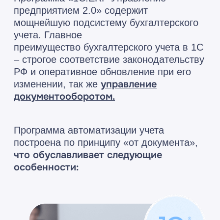
Бухгалтер
не
вводит
отдельных
проводок
Бухгалтер заполняет в программе
документ, соответствующий
реальному «бумажному» документу
(хозяйственной операции). После
этого система автоматически делает
нужные расчеты и формирует все
необходимые проводки