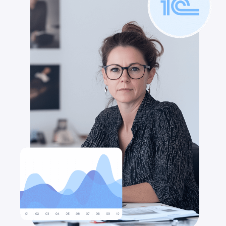
Формируются
необходимые
первичные
документы
Формируются документы,
подтверждающие совершение
хозяйственной операции (накладные,
кассовые ордера и проч.)
Трудоемкие
операции
выполняются
автоматически