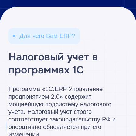
данных для системы вполне достаточно,
чтобы сформировать книги покупок и
продаж, рассчитать НДС и заполнить
Налоговую декларацию.
Сложный учет НДС в «1С:ERP
Управление предприятием 2.0» и
«1С:Управление производственным
предприятием 8» (экспортные операции,
применение ставки НДС 0%, без НДС)
также предусмотрен рядом операций,
заложенных в систему. В этом случае
программа позволяет отслеживать
конкретные партии поступления товаров
и материалов (и их счета-фактуры) для
того, чтобы обосновать для налоговой
инспекции право на возмещение НДС из
бюджета по экспортным операциям.
Внедрение подсистемы раздельного
учета НДС требует четкого определения
последовательности действий
пользователя в программе. Раздельный
учет НДС должен производиться по
определенному алгоритму.