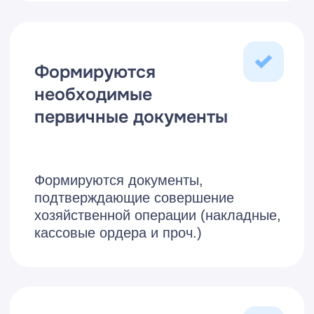
облегчает повседневную работу
бухгалтерии, беря на себя трудоемкие
расчеты, при этом технические
требования программы совсем не
высоки. Автоматизация бухгалтерского
учета – исторически сильная сторона
всех решений 1С. Основываясь на опыте
реализованных нами проектов, можно
утверждать, что в большинстве случаев
внедрение этой подсистемы
осуществляется без доработок типового
функционала программы «1С:ERP
Управление предприятием 2.0».
Вести налоговый учет
параллельно с
бухгалтерским
Автоматически
формировать отчетность
для налоговых органов