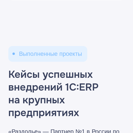
Ваши данные защищены*
*На основании оценки уполномоченного
подрядчика Национального координационного
центра по компьютерным инцидентам
(НКЦКИ)
Повышаем
скорость
обработки
до
20
раз
Автоматизация сложного расчета
себестоимости, в том числе для
обоснования гособоронзаказов