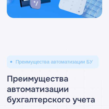
автоматизации
бухгалтерского учета
Работа бухгалтерии зачастую не заметна
для постороннего взгляда, однако
именно в бухгалтерии подчас
аккумулируется основная информация о
деятельности предприятия. А значит,
именно от бухгалтерского учета зависит
объективность используемой ТОП-
менеджментом информации, не говоря
уже об информации для фискальных
органов, ошибки в которой могут
поставить любую компанию в очень
сложное положение. Программа
автоматизации учета позволяет
анализировать работу компании в целом.
Программа «1С:ERP Управление
предприятием 2.0» содержит
мощнейшую подсистему бухгалтерского
учета. Главное