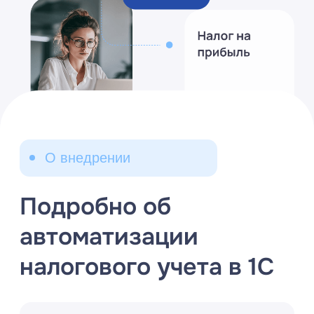
внедрений 1С:ERP
на крупных
предприятиях
«Раздолье» — Партнер №1 в России по
количеству автоматизированных
промышленных предприятий. На
основании данных справочника
«Внедренных решений» на сайте фирмы
«1С». По количеству успешных проектов
внедрения «1С:ERP» на промышленных
предприятиях с количеством
автоматизированных рабочих мест более
100.