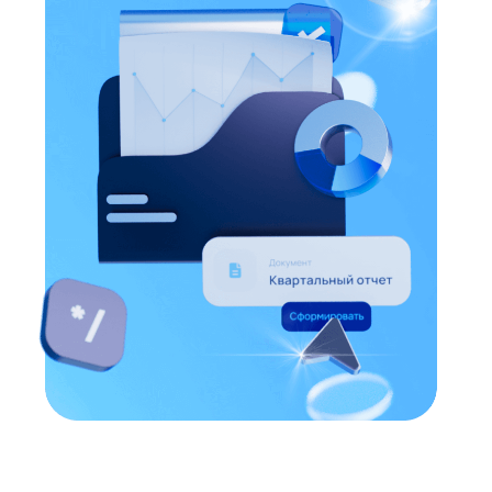
учета. Налоговый учет строго
соответствует законодательству РФ и
оперативно обновляется при его
изменении.
Система налогового учета позволяет
автоматизировать расчет:
Налога на
прибыль
Налога на добавленную
стоимость (НДС)
Единого налога при
применении упрощенной
системы налогообложения
(УСН)