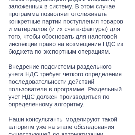
О наших достижениях
Автоматизируем
бизнес-процессы
с 2000 года
Внедряем, сопровождаем и
обслуживаем 1C для вас
11
проектов
года
11
премий