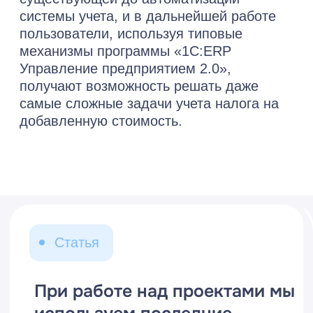
Каждый год получаем
«Проект года» по версии
«1С»
Посмотреть все «Проекты года»
Соответствуем
самым
высоким
стандартам
ISO – международный
стандарт системы
менеджмента качества по
стандарту ISO 9001:2015