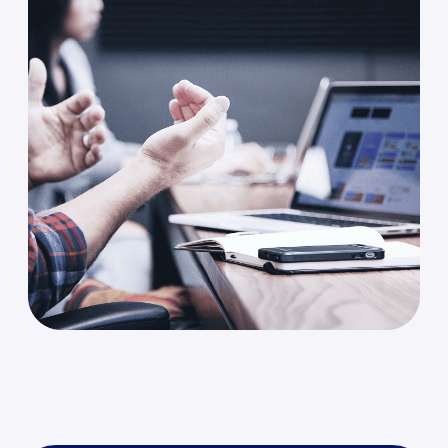
Соответствуем
самым
высоким
стандартам
ISO – международный
стандарт системы
менеджмента качества по
стандарту ISO 9001:2015
70+
успешных
внедрений
ERP