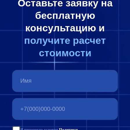
уникальна, поэтому предлагаем
индивидуальный подход к каждому
проекту. Учитываем особенности вашей
организации и адаптируем ERP-систему
под ваши конкретные потребности.
Помимо внедрения 1С ERP, мы
предоставляем полную техническую
поддержку и обучение ваших
сотрудников. Наша команда готова
оказать помощь в любой момент, чтобы
обеспечить бесперебойную работу ERP-
системы.
Как связаться с нами?
Вы можете оставить запрос на получение
информации о внедрении 1С:ERP через
форму на нашем сайте. Она
расположена на этой странице.
Также мы доступны по телефону: +7
(495) 229-44-04.
Если удобнее написать, отправляйте