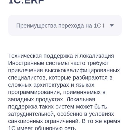
Стоимость внедрения 1С:ERP зависит от
масштаба и сложности задач, числа
пользователей и других факторов.
1С:ERP — мультитул для управленцев.
Он позволяет организациям эффективно
управлять процессами, автоматизируя
решение бизнес-задач и повышая общую
производительность. Кто нуждается во
внедрении ERP-системы?
1. Корпорации и крупный бизнес
Множество сотрудников, разветвленная
сеть филиалов требуют единого
инструмента для управления ресурсами.
Внедрение ERP объединяет финансы,
закупки, логистику, управление
персоналом, обеспечивает полный
контроль и синхронизацию деятельности
на всех уровнях.
2. Производственные фирмы
Здесь критически важно, чтобы запасов
хватало, оборудование было загружено,
а заказы вовремя выполнены. Внедрение