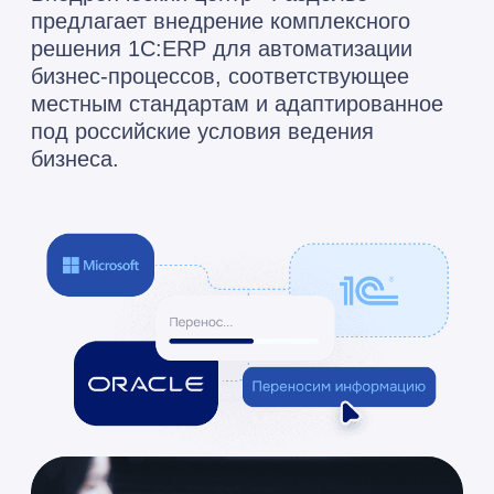
бизнес-процессы
с 2000 года
Внедряем, сопровождаем и
обслуживаем 1C для вас
11
проектов
года
11
премий
Каждый год получаем
«Проект года» по версии
«1С»
Посмотреть все «Проекты года»