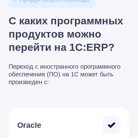
поддержку и доработки. 1С:ERP
может предложить аналогичную
функциональность с меньшими
затратами.
Подробнее
SAP
Компании, работающие с SAP,
могут столкнуться с высокой
стоимостью поддержки и
сложностью локализации под
российские стандарты. Переход на
1С:ERP может существенно
сэкономить ресурсы и упростить
ведение бизнеса.