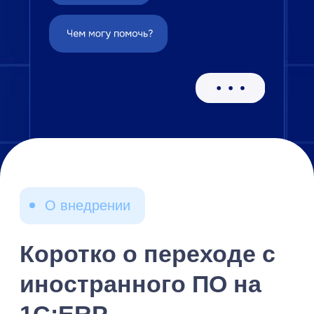
настройке системы под нужды бизнеса.
3. Проектирование и настройка
Адаптация ERP-системы к требованиям
предприятия
Настройка интерфейсов.
Разработка индивидуальных отчетов и
форм.
Интеграция с имеющимися системами,
если необходимо.
4. Обучение персонала
Индивидуальные тренинги или групповые
занятия для ключевых пользователей и
администраторов системы.
5. Поддержка после внедрения 1С ERP
Устранение ошибок, обновление версий
ПО.
6. Дополнительные расходы
Затраты на аренду серверного
оборудования, оплату хостинга, покупку
дополнительных модулей или
интеграционных решений.