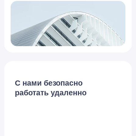
Коротко о переходе с
иностранного ПО на
1С:ERP
Техническая поддержка и локализация
Иностранные системы часто требуют
привлечения высококвалифицированных
специалистов, которые разбираются в
сложных архитектурах и языках
программирования, применяемых в
западных продуктах. Локальная
поддержка таких систем может быть
затруднительной, особенно в условиях
санкционных ограничений. В то же время
1С имеет обширную сеть
сертифицированных партнеров и
разработчиков, предлагающих
качественную поддержку и услуги по