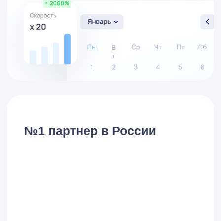
универсальным инструментом для
автоматизации бизнеса.
Соответствие российскому
законодательству
Российское законодательство постоянно
меняется, особенно в сфере
бухгалтерского учета, налогообложения и
отчетности. Иностранные системы, такие
как SAP или Oracle, не всегда
оперативно реагируют на эти изменения,
тогда как 1С регулярно обновляется в
соответствии с новыми требованиями
законодательства РФ. Это делает 1С
предпочтительным выбором для
российских компаний, которым важна
оперативная адаптация к правовым
нормам.
Национальная безопасность и
суверенитет
Вопрос национальной безопасности стал
особенно актуальным в последние годы.
Многие государственные и частные
организации в России стремятся
минимизировать зависимость от