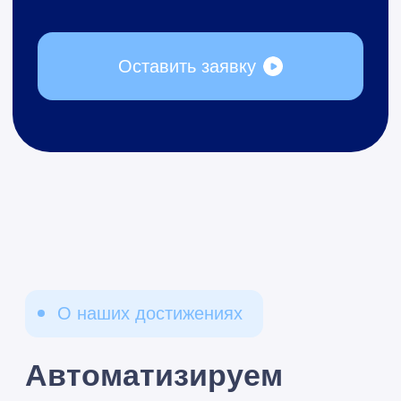
центра по компьютерным инцидентам
(НКЦКИ)
Повышаем
скорость
обработки
до
20
раз
Автоматизация сложного расчета
себестоимости, в том числе для
обоснования гособоронзаказов
№1
партнер
в
России