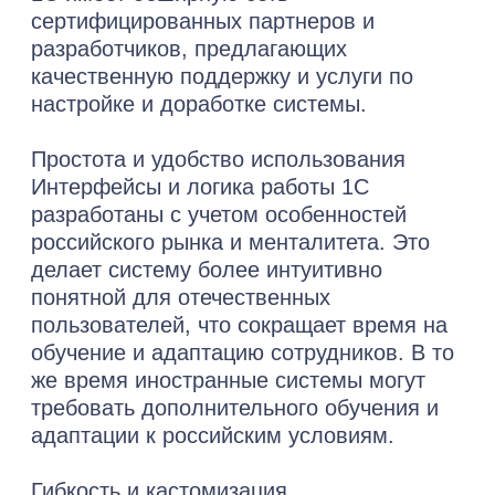
1C ERP способствует снижению потерь,
оптимизирует производственный
процесс, ускоряет исполнение заказов.
3. Малый и средний бизнес (МСБ)
Небольшие компании сталкиваются с
беспорядком в учете, сложностями в
управлении складскими запасами и
непрозрачностью финансовых операций.
Внедрение ERP помогает упорядочить
рабочие процессы, снизить издержки и
повысить конкурентные преимущества.
4. Торговые компании и розница
ERP-системы позволяют
автоматизировать учет товаров на
складе, отслеживать цепочки поставок и
управлять продажами. Наиболее важно
для онлайн-магазинов, сетей розничной
торговли, где оперативность обработки
заказов имеет решающее значение.
Внедрение ERP улучшит деятельность
разных типов организаций, давая ответ
на вызовы рынка. Каждый наш