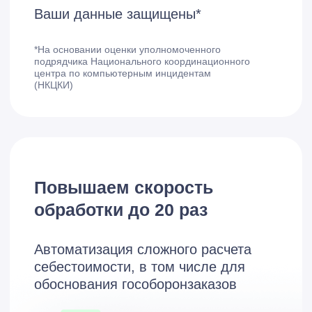
настройке и доработке системы.
Простота и удобство использования
Интерфейсы и логика работы 1С
разработаны с учетом особенностей
российского рынка и менталитета. Это
делает систему более интуитивно
понятной для отечественных
пользователей, что сокращает время на
обучение и адаптацию сотрудников. В то
же время иностранные системы могут
требовать дополнительного обучения и
адаптации к российским условиям.
Гибкость и кастомизация
1С предоставляет широкий спектр
возможностей для кастомизации и
доработок под конкретные потребности
бизнеса. Это особенно актуально для
российских компаний, где часто
встречаются уникальные бизнес-
процессы, требующие индивидуальных
настроек. 1С легко интегрируется с
другими российскими системами и
сервисами, что делает её