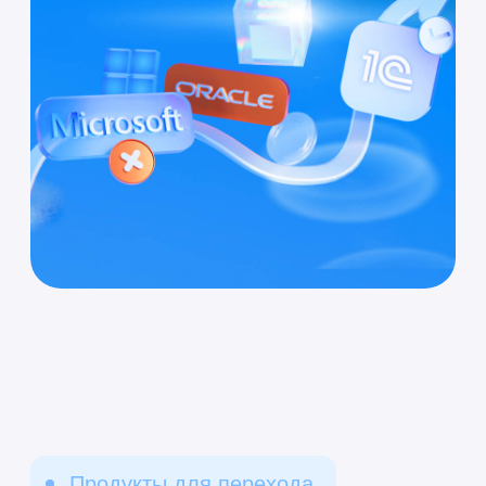
Продукты для перехода
С каких программных
продуктов можно
перейти на 1С:ERP?
Переход с иностранного программного
обеспечения (ПО) на 1С может быть
произведен с:
Oracle
Oracle — популярная система для
управления бизнесом, но требует
значительных вложений в