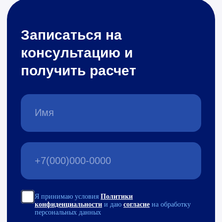
Даже самые сложные и
нестандартные проекты по
внедрению мы доводим до конца
С
нами
безопасно
работать
удаленно
Ваши данные защищены*
*На основании оценки уполномоченного
подрядчика Национального координационного