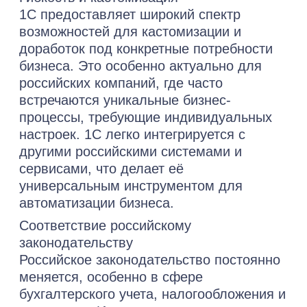
специалист по внедрению ERP обладает
высокой экспертностью и опытом
внедрения 1С ERP систем в разных
отраслях.
Выполненные проекты
Кейсы успешных
внедрений
1С:ERP на
крупных
предприятиях
«Раздолье» — Партнер №1 в России по
количеству автоматизированных
промышленных предприятий. На