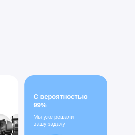
С вероятностью
99%
Мы уже решали
вашу задачу