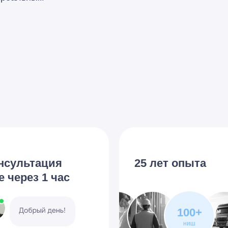
нсультация
25 лет опыта
е через 1 час
100+
ниш