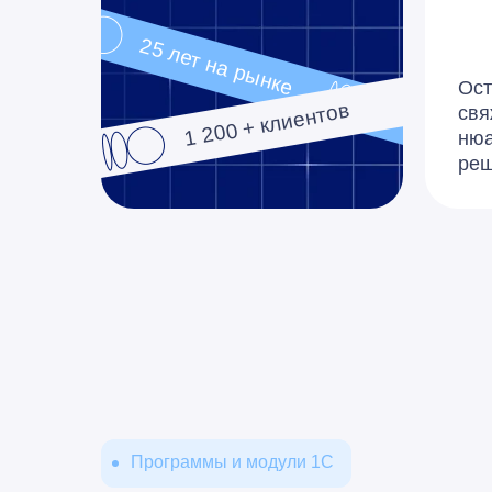
25 лет на рынке
Ост
1 200 + клиентов
свя
нюа
ре
Программы и модули 1С