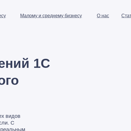
есу
Малому и среднему бизнесу
О нас
Ста
ений 1С
ого
ех видов
сли. С
с реальным