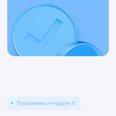
Возможности сервиса
1С:Учет в управляющих
компаниях ЖКХ, ТСЖ и
ЖСК
Решение, разработанное на основе
типового продукта «1С:Бухгалтерия 8» и
предназначено для организации
эффективного управления предприятий
ЖКХ и ТСЖ малого и среднего уровня.
Автоматизация основных бизнес-
процессов предприятий ЖКХ: