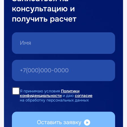
Легкий
переход
с
типовой
1С:Бухгалтерии
8
Легкий переход без потери данных.