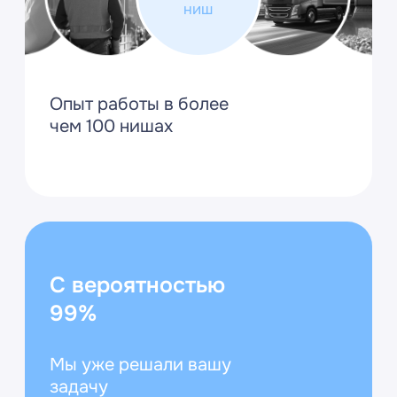
Решения 1С для
автоматизации ЖКХ,
ТСЖ И ЖСК
1С:Учет в управляющих
компаниях ЖКХ, ТСЖ и
ЖСК
от 26 800 ₽
Обсудить проект