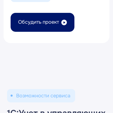
Управляющих
организаций ЖКХ
Садовых
некоммерческих
товариществ (СНТ)
Товариществ собственников
жилья (ТСЖ) и
недвижимости (ТСН)
Коттеджных
поселков