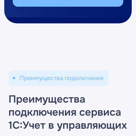
Расчет
услуг
ЖКХ
по
счетчикам