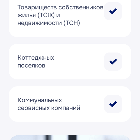
подключения сервиса
1С:Учет в управляющих
компаниях
Быстрое
освоение
программы
Благодаря интуитивно понятному
интерфейсу.