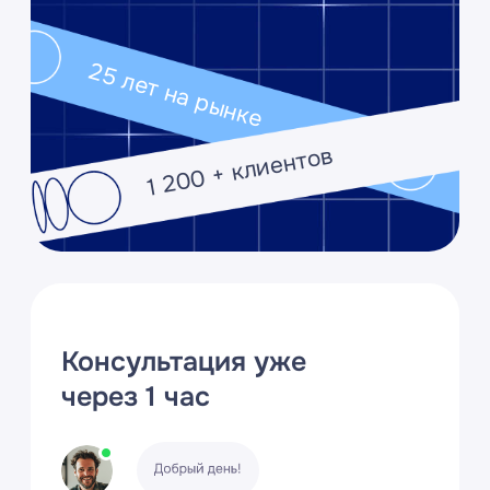
Оставьте заявку, и мы свяжемся,
чтобы уточнить нюансы и
подобрать лучшее решение
25 лет опыта
100+
ниш
Опыт работы в более
чем 100 нишах