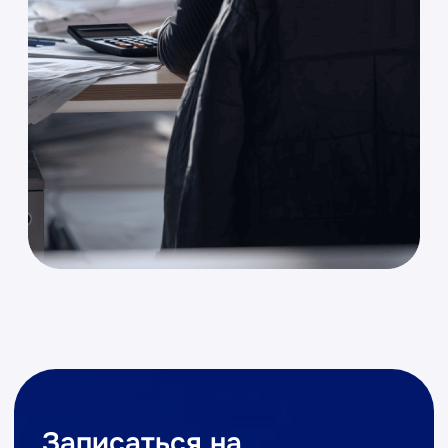
Перенос данных из других
программ.
Взаимодействие
с
ГИС
ЖКХ
Выгрузка/загрузка/раскрытие
информации.