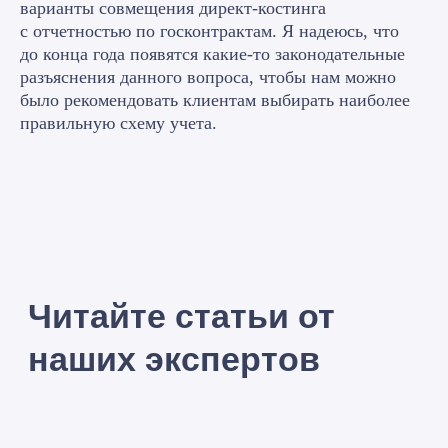
варианты совмещения директ-костинга
с отчетностью по госконтрактам. Я надеюсь, что
до конца года появятся какие-то законодательные
Александр
разъяснения данного вопроса, чтобы нам можно
Специалист по
автоматизации
было рекомендовать клиентам выбирать наиболее
правильную схему учета.
Подписаться на рассылку
по автоматизации бизнеса
на 1С