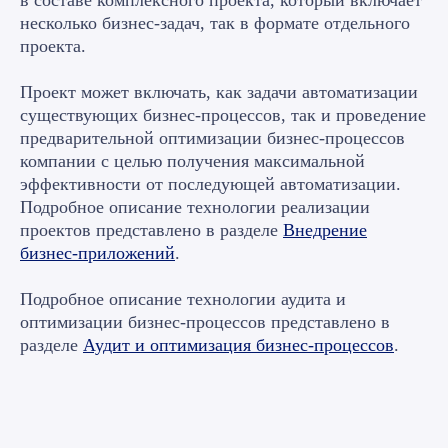
в составе комплексного проекта, который включает
консультацию
несколько бизнес-задач, так в формате отдельного
и получите готовое
проекта.
решение
Проект может включать, как задачи автоматизации
существующих бизнес-процессов, так и проведение
Какая услуга вам нужна?
предварительной оптимизации бизнес-процессов
компании с целью получения максимальной
эффективности от последующей автоматизации.
Подробное описание технологии реализации
проектов представлено в разделе
Внедрение
бизнес-приложений
.
Подробное описание технологии аудита и
оптимизации бизнес-процессов представлено в
разделе
Аудит и оптимизация бизнес-процессов
.
Я принимаю условия
Политики конфиденциальности
и
даю
согласие
на обработку персональных данных
Оставить заявку