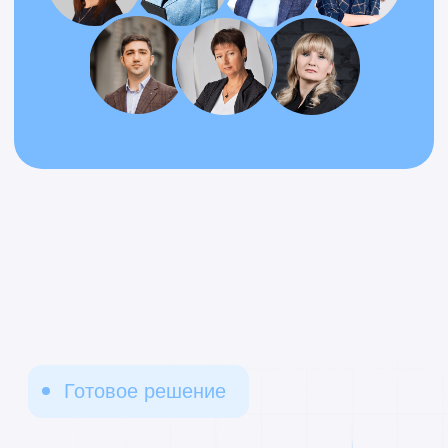
Подписаться на рассылку
по автоматизации бизнеса
на 1С
Я принимаю условия
Политики
конфиденциальности
и даю
согласие
на обработку персональных данных
Я
cогласен
получать полезные материалы,