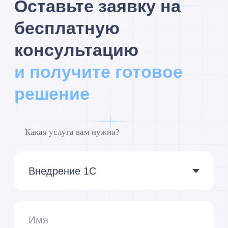
информацию о мероприятиях и специальные
предложения
Подписаться
Мы сейчас
на связи:
8 (495) 229-44-04
info@razdolie.ru
Москва,
проспект Мира, д.
101, стр. 1, офис 614