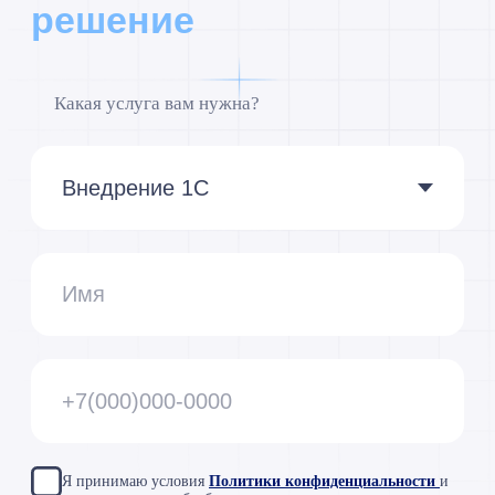
Мы сейчас
на связи:
8 (495) 229-44-04
info@razdolie.ru
Москва,
проспект Мира, д.
101, стр. 1, офис 614
Copyright © 2026 RAZDOLIE
Политика конфиденциальности
Все указанные на сайте цены носят
информационный характер и не являются