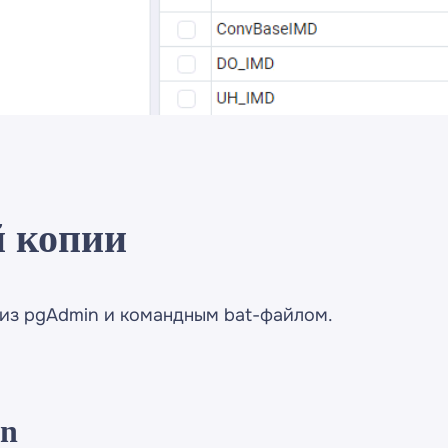
й копии
из pgAdmin и командным bat-файлом.
in