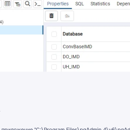
n
 приложение "C:\Program Files\pgAdmin 4\v6\pgAdm