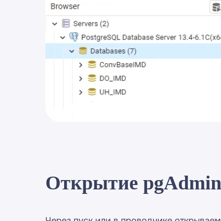
Открытие pgAdmi
Через пуск или в проводнике открываем