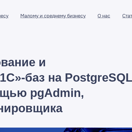
несу
Малому и среднему бизнесу
О нас
Ста
ование и
1С»-баз на PostgreSQ
ощью pgAdmin,
анировщика