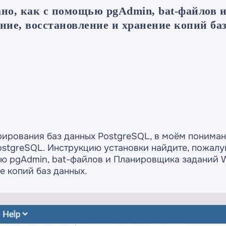
ано, как с помощью pgAdmin, bat-файлов
ние, восстановление и хранение копий ба
рирования баз данных PostgreSQL, в моём понима
ostgreSQL. Инструкцию установки найдите, пожалу
ью pgAdmin, bat-файлов и Планировщика заданий 
е копий баз данных.