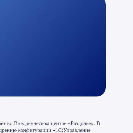
ает во Внедренческом центре «Раздолье». В
недрению конфигурации «1С:Управление