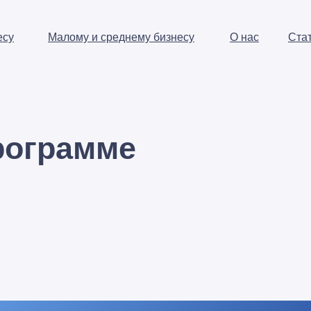
есу
Малому и среднему бизнесу
О нас
Ста
программе