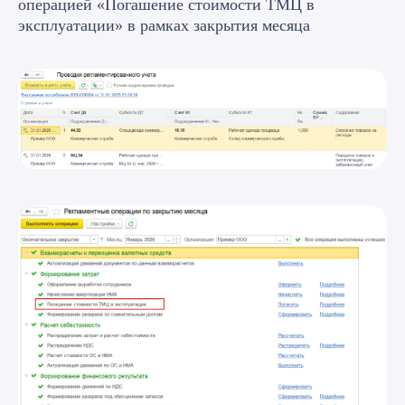
операцией «Погашение стоимости ТМЦ в
эксплуатации» в рамках закрытия месяца
Учёт ТМЦ
Списание спецодежды не
сходится с фактическими
остатками?
Если категории эксплуатации
настроены неверно, расходы на
спецодежду искажают себестоимость,
а инвентаризация регулярно находит
расхождения. Проверим настройки
«ТМЦ в эксплуатации».
Проверить учёт ТМЦ в
эксплуатации