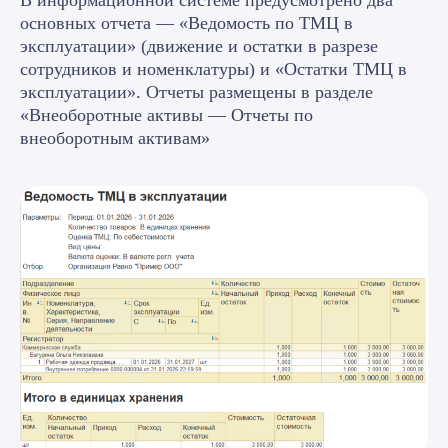
В информационной системе предусмотрено два
основных отчета — «Ведомость по ТМЦ в
эксплуатации» (движение и остатки в разрезе
Готовое решение
сотрудников и номенклатуры) и «Остатки ТМЦ в
эксплуатации». Отчеты размещены в разделе
Оставьте заявку на
«Внеоборотные активы — Отчеты по
внеоборотным активам»
бесплатную
консультацию
и получите готовое
решение
Какая услуга вам нужна?