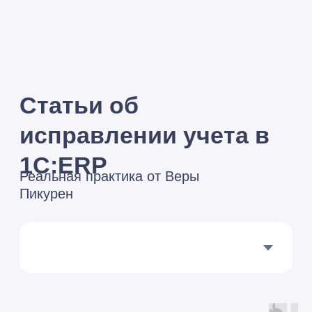
Я принимаю условия
Политики
конфиденциальности
и даю
согласие
на обработку персональных данных
Я
cогласен
получать полезные материалы,
информацию о мероприятиях и специальные
предложения
Подписаться
Мы сейчас
на связи:
8 (495) 229-44-04
info@razdolie.ru