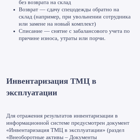
без возврата на склад
Возврат — сдачу спецодежды обратно на
склад (например, при увольнении сотрудника
или замене на новый комплект)
Списание — снятие с забалансового учета по
причине износа, утраты или порчи.
Инвентаризация ТМЦ в
эксплуатации
Статьи о проверке
Для отражения результатов инвентаризации в
учета в 1С:ERP
информационной системе предусмотрен документ
«Инвентаризация ТМЦ в эксплуатации» (раздел
Реальная практика от Веры
«Внеоборотные активы – Документы
Пикурен