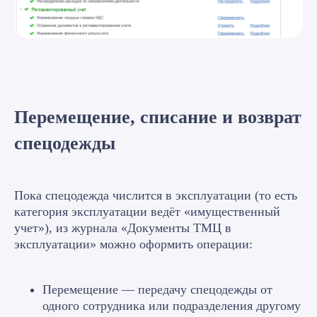
Статьи об
исправлении учета в
Перемещение, списание и возврат
1С:ERP
Реальная практика от Веры
спецодежды
Пикурен
Пока спецодежда числится в эксплуатации (то есть
категория эксплуатации ведёт «имущественный
учет»), из журнала «Документы ТМЦ в
эксплуатации» можно оформить операции:
Перемещение — передачу спецодежды от
одного сотрудника или подразделения другому