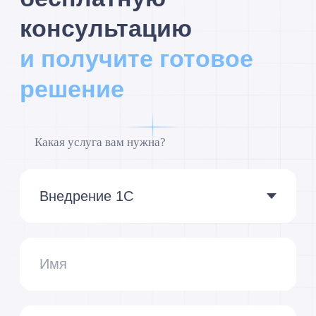
Я принимаю условия
Политики
конфиденциальности
и даю
согласие
на обработку персональных данных
Я
cогласен
получать полезные материалы,
информацию о мероприятиях и специальные
предложения
Подписаться
Мы сейчас
на связи:
8 (495) 229-44-04
info@razdolie.ru
Москва,
проспект Мира, д.
101, стр. 1, офис 614