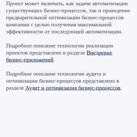
Проект может включать, как задачи автоматизации
Оставьте заявку на
существующих бизнес-процессов, так и проведение
предварительной оптимизации бизнес-процессов
бесплатную
компании с целью получения максимальной
консультацию
эффективности от последующей автоматизации.
и получите готовое
Подробное описание технологии реализации
решение
проектов представлено в разделе
Внедрение
бизнес-приложений
.
Какая услуга вам нужна?
Подробное описание технологии аудита и
оптимизации бизнес-процессов представлено в
разделе
Аудит и оптимизация бизнес-процессов
.