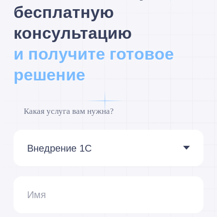
на 1С
Я принимаю условия
Политики
конфиденциальности
и даю
согласие
на обработку персональных данных
Я
cогласен
получать полезные материалы,
информацию о мероприятиях и специальные
предложения
Подписаться
Мы сейчас
на связи: