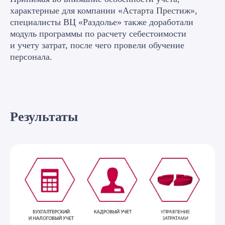
+7
характерные для компании «Астарта Престиж»,
специалисты ВЦ «Раздолье» также доработали
Я принимаю условия
Политики
модуль программы по расчету себестоимости
конфиденциальности
и даю
согласие
на обработку
персональных данных
и учету затрат, после чего провели обучение
персонала.
Оставить заявку
Результаты
Выполненные проекты
Еще больше кейсов
Посмотрите, как мы автоматизировали
процессы наших клиентов