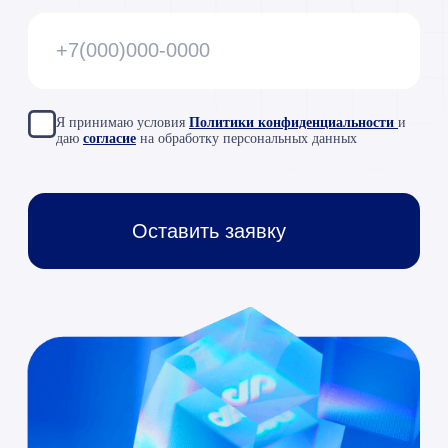
8 (495) 229-44-04
info@razdolie.ru
Москва,
проспект Мира, д.
101, стр. 1, офис 614
Copyright © 2026 RAZDOLIE
Политика конфиденциальности
Все указанные на сайте цены носят
информационный характер и не являются
публичной офертой (ст. 437 ГК РФ)
«ООО «Раздолье-Консалт»
ИНН 7701677844