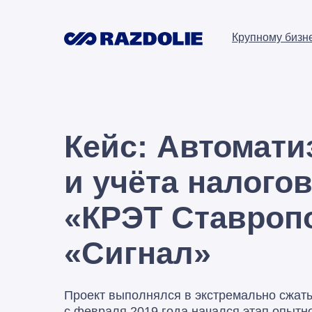
Крупному бизн
Кейс: Автомати
и учёта налого
«КРЭТ Ставроп
«Сигнал»
Проект выполнялся в экстремально сжатые
с февраля 2019 года начался этап опыт