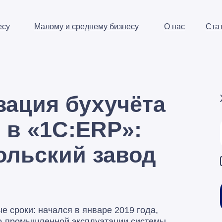
есу
Малому и среднему бизнесу
О нас
Ста
зация бухучёта
в в «1С:ERP»:
ольский завод
 сроки: начался в январе 2019 года,
но-промышленной эксплуатации системы,