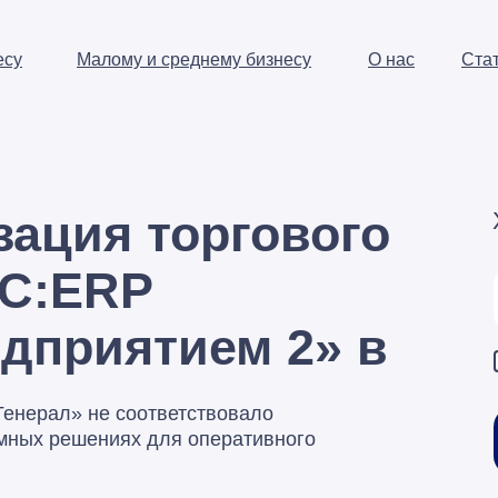
есу
Малому и среднему бизнесу
О нас
Ста
зация торгового
1С:ERP
дприятием 2» в
енерал» не соответствовало
мных решениях для оперативного