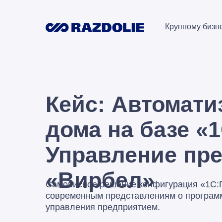
Крупному бизн
Кейс: Автомати
дома на базе «
Управление пре
«Вирбел»
Самописное решение конфигурация «1С:Г
современным представлениям о програм
управления предприятием.