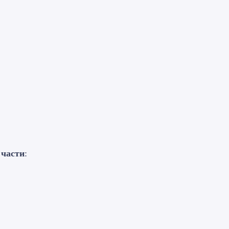
 части
: