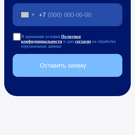
Подписаться на рассылку
по автоматизации бизнеса
на 1С
Я принимаю условия
Политики
конфиденциальности
и даю
согласие
на обработку персональных данных
Я
cогласен
получать полезные материалы,
информацию о мероприятиях и специальные
предложения
Подписаться