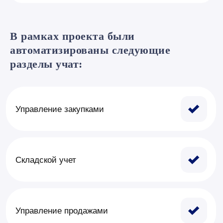
Еще больше кейсов
Посмотрите, как мы автоматизировали
В рамках проекта были
процессы наших клиентов
автоматизированы следующие
разделы учат: