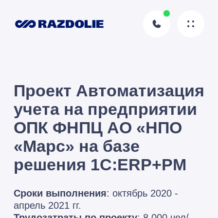
Проект Автоматизация
учета на предприятии
ОПК ФНПЦ АО «НПО
«Марс» на базе
решения 1С:ERP+PM
Сроки выполнения
: октябрь 2020 -
апрель 2021 гг.
Трудозатраты по проекту
: 8 000 чел/
час
Регион
: Приволжский федеральный
округ РФ
Хотите так же?
Оставьте заявку