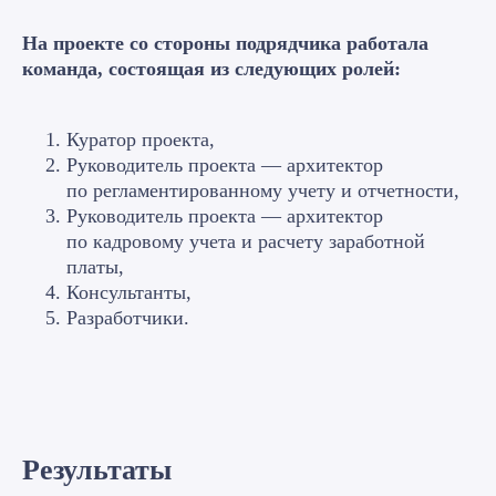
Складской учет
На проекте со стороны подрядчика работала
команда, состоящая из следующих ролей:
Управление продажами
Куратор проекта,
Руководитель проекта — архитектор
по регламентированному учету и отчетности,
Бухгалтерский и налоговый учет
Руководитель проекта — архитектор
по кадровому учета и расчету заработной
платы,
Управление кадрами и расчет
Консультанты,
заработной платы
Разработчики.
Расчет себестоимости и формирование
раздельного финансового результата
Результаты
Подготовка отчетности по ГОЗ