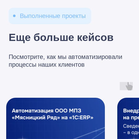
Мы сейчас
на связи:
8 (495) 229-44-04
info@razdolie.ru
Москва,
проспект Мира, д.
101, стр. 1, офис 614
Copyright © 2026 RAZDOLIE
Политика конфиденциальности
Все указанные на сайте цены носят
информационный характер и не являются