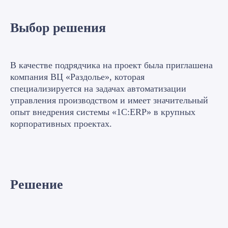
Управление продажами
Выбор решения
В качестве подрядчика на проект была приглашена
Управление закупками
компания ВЦ «Раздолье», которая
специализируется на задачах автоматизации
управления производством и имеет значительный
Управление складом и запасами
опыт внедрения системы «1С:ERP» в крупных
корпоративных проектах.
Управление затратами и расчет
себестоимости
Решение
Регламентированный учет