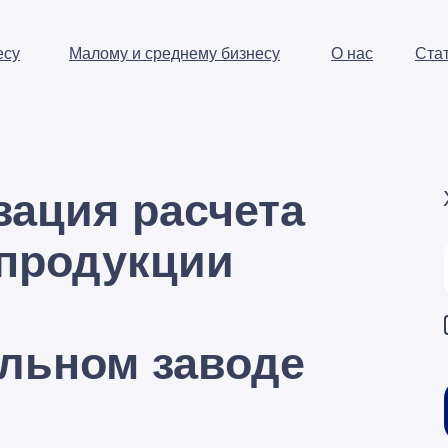
есу
Малому и среднему бизнесу
О нас
Ста
зация расчета
 продукции
льном заводе