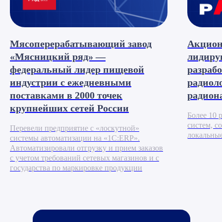
Мясоперерабатывающий завод
Акцион
«Мясницкий ряд» —
лидиру
федеральный лидер пищевой
разрабо
индустрии с ежедневными
радиол
поставками в 2000 точек
радион
крупнейших сетей России
Более 10
систем, с
Перевели предприятие с «лоскутной»
локальные
системы автоматизации на «1С:ERP».
Автоматизировали отгрузку и прием заказов
с учетом требований сетевых магазинов и с
государства по маркировке продукции