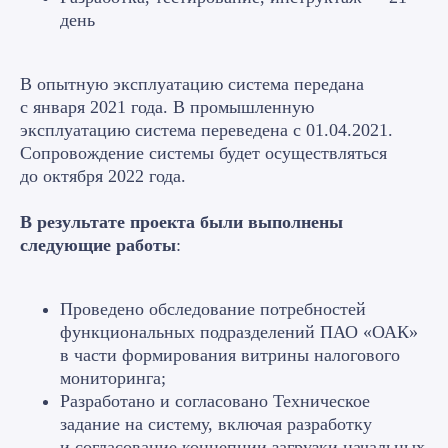
отчетов, за исключением хранения
день
электронных образов документов.
Предназначение подсистемы
:
хранение данных поступающих в ПО
«Витрина». Выполнение
В опытную эксплуатацию система передана
аналитических и контрольных
с января 2021 года. В промышленную
расчетов. Предоставление
информации пользователям ПО
эксплуатацию система переведена с 01.04.2021.
«Витрина» с помощью отчетов,
Сопровождение системы будет осуществляться
графиков, экранных форм
до октября 2022 года.
с возможностью экспортировать эту
информацию в PDF, EXCEL и т. д.
В результате проекта были выполнены
следующие работы
:
Проведено обследование потребностей
Подсистема
функциональных подразделений ПАО «ОАК»
взаимодействия
с
НО
в части формирования витрины налогового
мониторинга;
Комплекс решений, для реализации
Разработано и согласовано Техническое
механизма взаимодействия
задание на систему, включая разработку
работников, НО и Заказчика,
описанный в РИВ.
Предназначение
и согласование концепции загрузки начальных