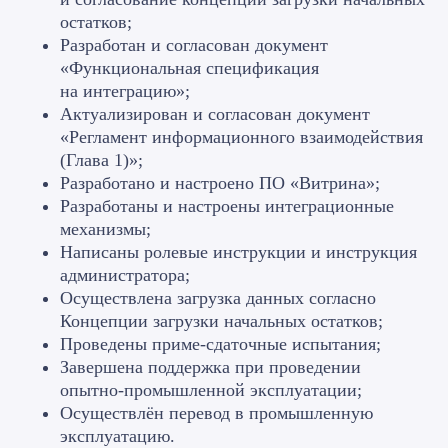
подсистемы
: организация
остатков;
взаимодействия работников,
Разработан и согласован документ
НО и Заказчика в рамках РИВ
и налогового законодательства.
«Функциональная спецификация
на интеграцию»;
Актуализирован и согласован документ
«Регламент информационного взаимодействия
Подсистема
(Глава 1)»;
интеграции
Разработано и настроено ПО «Витрина»;
Разработаны и настроены интеграционные
Комплекс решений, для реализации
механизмы;
механизма интеграции со смежными
системами.
Предназначение
Написаны ролевые инструкции и инструкция
подсистемы
: обмен данными
администратора;
между ИС регламентированного
Осуществлена загрузка данных согласно
учета и Витриной.
Концепции загрузки начальных остатков;
Проведены приме-сдаточные испытания;
Завершена поддержка при проведении
опытно-промышленной эксплуатации;
Осуществлён перевод в промышленную
эксплуатацию.