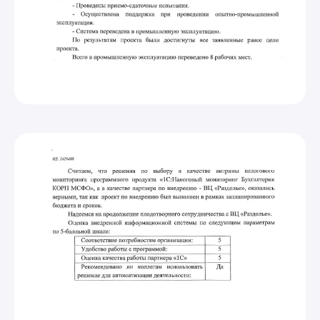
Готовое решение
Оставьте заявку на
бесплатную
консультацию
и получите готовое
решение
Какая услуга вам нужна?