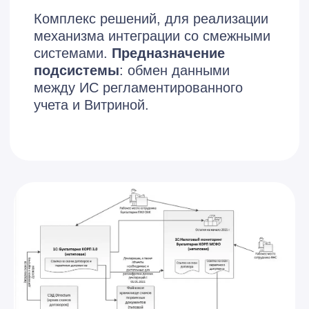
Кирьянов Е. А.
К
Главный Бухгалтер
По результатам проекта были
достигнуты все заявленные ранее