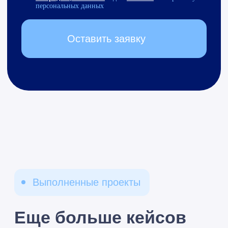
предложения
Подписаться
Мы сейчас
на связи:
8 (495) 229-44-04
info@razdolie.ru
Москва,
проспект Мира, д.
101, стр. 1, офис 614