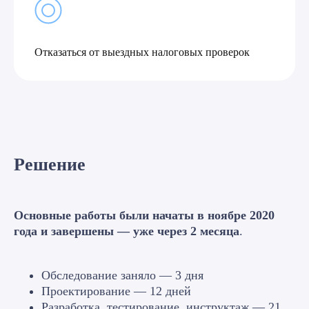
Отказаться от выездных налоговых проверок
Решение
Подсистема
отчётности
Комплекс решений для получения
Основные работы были начаты в ноябре 2020
и хранения всех данных,
года и завершены — уже через 2 месяца
.
поступающих в ПО «Витрина»:
налоговых деклараций, налоговых
сводных и аналитических регистров,
детализации данных регистров и др.,
Обследование заняло — 3 дня
для отображения данных,
Проектирование — 12 дней
аналитических и контрольных
Разработка, тестирование, инструктаж — 21