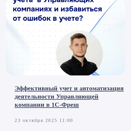
Я принимаю условия
Политики
конфиденциальности
и даю
согласие
на обработку персональных данных
Я
cогласен
получать полезные материалы,
информацию о мероприятиях и специальные
предложения
Подписаться
Эффективный учет и автоматизация
Мы сейчас
на связи:
деятельности Управляющей
компании в 1С-Фреш
8 (495) 229-44-04
23 октября 2025 11:00
info@razdolie.ru