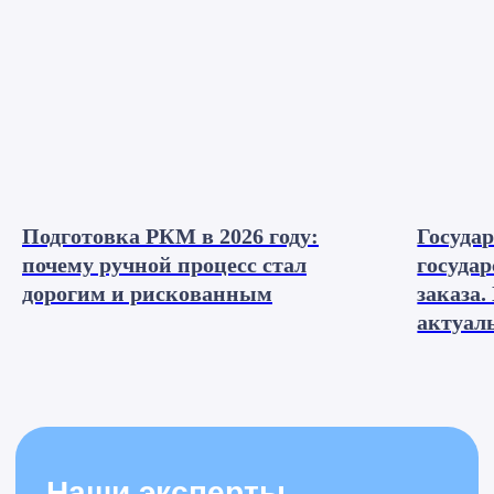
Подготовка РКМ в 2026 году:
Госуда
Наши
почему ручной процесс стал
госуда
мероприятия
дорогим и рискованным
заказа
актуал