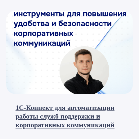
Москва,
проспект Мира, д.
101, стр. 1, офис 614
Copyright © 2026 RAZDOLIE
Политика конфиденциальности
Все указанные на сайте цены носят
информационный характер и не являются
публичной офертой (ст. 437 ГК РФ)
«ООО «Раздолье-Консалт»
ИНН 7701677844
1С-Коннект для автоматизации
работы служб поддержки и
корпоративных коммуникаций