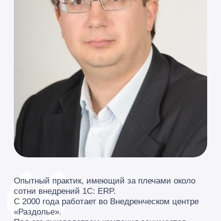
Опытный практик, имеющий за плечами около
сотни внедрений 1C: ERP.
С 2000 года работает во Внедренческом центре
«Раздолье».
Под его руководством компания занимается
автоматизацией бизнес-процессов.
Специализируется на внедрениях 1C:ERP,
1C:Управление холдингом в различных отраслях
промышленности: ОПК, машиностроение,
пищевая, химическая, фармакологическая,
добывающая промышленность и др.
Евгений Грибков имеет ряд публикаций в
отраслевых СМИ и выступлений на выставках и
конференциях.
В 2001 году закончил Ульяновский
Государственный Университет, специализация
«Теоретическая физика».
Стаж: более 26 лет