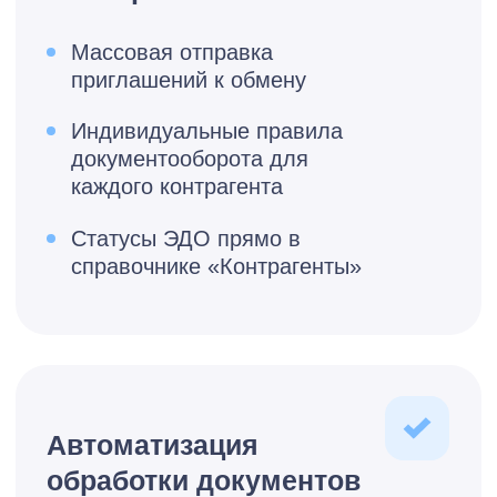
Стоимость внедрения
Стоимость 1С-ЭДО
Пользователям с
действующими
тарифами 1С:ИТС
предоставляется право на
определенный объем (лимит)
исходящего трафика ЭДО без
дополнительной оплаты: