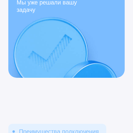
Для среднего
бизнеса
Работа с разными
операторами и форматами
документов
Автоматический роуминг для
удобного обмена
Сертификаты ЭП и машиночитаемые
доверенности (МЧД) с
автоматической проверкой
Для участников