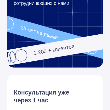
Оставьте заявку, и мы свяжемся,
чтобы уточнить нюансы и
подобрать лучшее решение
25 лет опыта
100+
ниш
Опыт работы в более
чем 100 нишах