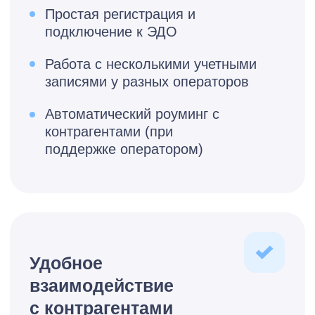
Дополнительные
функции
Обмен документами внутри
компании и с перевозчиками через
«1С-ЭПД»
Подписание с меткой
доверенного времени
Хранение ЭД с привязкой к
учетным документам
Подбор документов для ответов
на требования ФНС через «1С-
Отчетность»