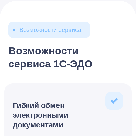
в учетных документах
Создание корректировочных
документов и аннулирование
Безопасность
и управление
доступом
Разграничение прав пользователей
Автоматическая проверка
подписей и МЧД
контрагентов
Получение сертификатов
электронной подписи через
«1С:Подпись»