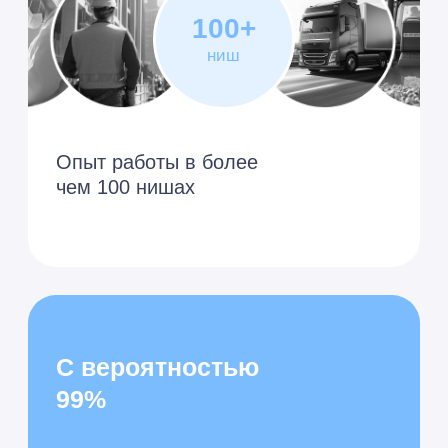
Преимущества
подключения 1С-ЭДО
в ВЦ «Раздолье»
Для малого
бизнеса
ЭДО уже встроен в 1С, не
требуется интеграция
Автоматическое создание
документов и сопоставление
номенклатуры
Бесплатная отправка до 100
комплектов документов в месяц в
рамках 1С:ИТС