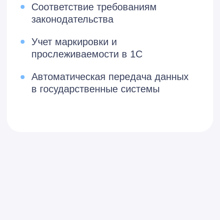
Автосоздание документов из
реализации и входящих ЭД
Формирование учетных
документов по входящим ЭД
Загрузка формализованных
документов из внешних
файлов (интеграция
с маркетплейсами)
Контроль учета и
прослеживаемости
Автосопоставление номенклатур
продавца и покупателя
Учет маркировки и
прослеживаемости