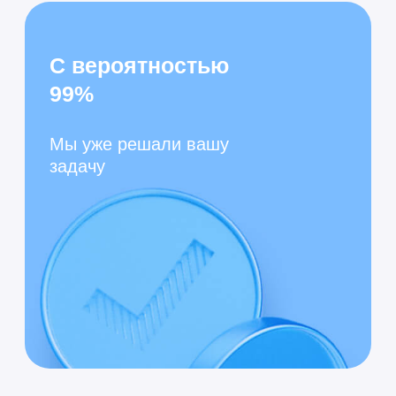
Автоматическая проверка
правильности заполнения перед
отправкой
Полное соответствие требованиям
контролирующих органов
Гибкое управление
доступом
Разграничение прав пользователей
в многопользовательском режиме
Каждый сотрудник работает со
своим списком
контролирующих органов
Использование персонального