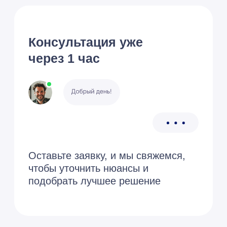
Опыт работы в более
чем 100 нишах
С вероятностью
99%
Мы уже решали вашу
задачу