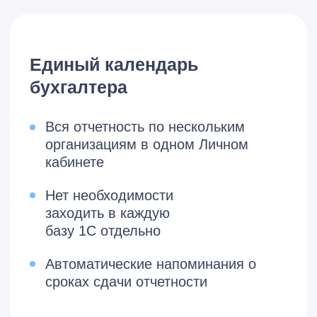
1С-Отчетность
Отправка отчетности
без ошибок
Сдача отчетов в ФНС, СФР, Росстат,
Росалкогольтабакконтроль,
Росприроднадзор, ФТС, Банк России
Онлайн-проверка отчетности
перед отправкой
Отправка отчетов, подготовленных в
сторонних программах
Взаимодействие с