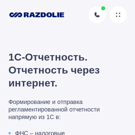
1С-Отчетность.
Отчетность через
интернет.
Формирование и отправка
регламентированной отчетности
напрямую из 1С в:
ФНС – налоговые
декларации и расчеты
СФР – отчеты по страховым взносам
и персонифицированному учету
Росстат, Росалкогольтабакконтроль,
Росприроднадзор, ФТС, Банк России –