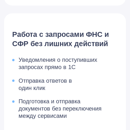
контролирующими
органами
Переписка с ФНС, СФР,
Росстат прямо из 1С
Получение и обработка
требований и уведомлений
Автоматическое уведомление о
запросах ФНС в 1С-Коннект и Viber
Сверки и контроль
налоговых данных
Запросы ИОН – сверка по
единому налоговому счету
(ЕНС) и платежам (ЕНП)