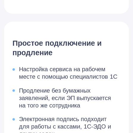
Запросы ИОС –
сверки с СФР
Формирование пояснений к
налоговым декларациям
Работа с кадровыми
и социальными
документами
Загрузка электронных
больничных (ЭЛН) из СФР и
отправка реестров выплат
Отправка сведений о принятых
и уволенных сотрудниках в СФР
Передача макетов пенсионных дел