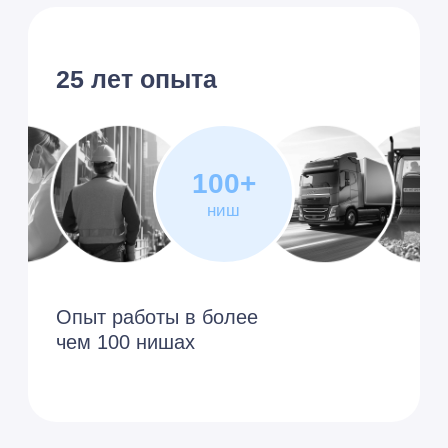
Преимущества подключения
Преимущества
подключения
«1С-Отчетность» в ВЦ
«Раздолье»
Быстро, удобно и
без ошибок
Отправка отчетов напрямую
из 1С, без переключения
между программами