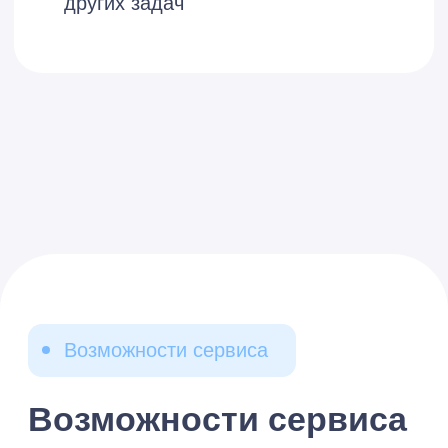
Дополнительные
функции
Получение выписок из ЕГРЮЛ/
ЕГРИП с электронной
подписью ФНС
Формирование отчетных пакетов
для банков и других получателей
Отправка уведомлений о
контролируемых сделках