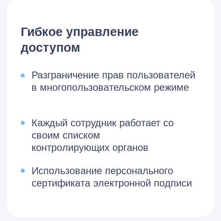
Продление без бумажных
заявлений, если ЭП выпускается
на того же сотрудника
Электронная подпись подходит
для работы с кассами, 1С-ЭДО и
других задач
Возможности сервиса
Возможности сервиса