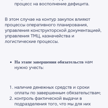
Мы сейчас
на связи:
процесс на восполнение дефицита.
8 (495) 229-44-04
В этом случае на контур закупок влияют
процессы оперативного планирования,
info@razdolie.ru
управления конструкторской документацией,
управления ТМЦ, казначейства и
логистические процессы.
проспект Мира,
Москва,
д. 101, стр. 1, офис 614
нам
На этапе завершения обязательств
нужно учесть:
Copyright © 2026 RAZDOLIE
наличие денежных средств и сроки
Политика конфиденциальности
оплаты по завершенным обязательствам;
Все указанные на сайте цены носят
контроль фактической выдачи в
информационный характер и не являются
публичной офертой (ст. 437 ГК РФ)
подразделения того, что мы для них