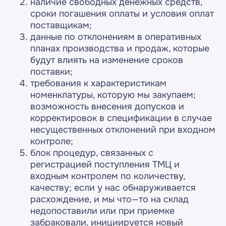
наличие свободных денежных средств,
Подписаться на рассылку
сроки погашения оплаты и условия оплат
по автоматизации бизнеса
поставщикам;
на 1С
данные по отклонениям в оперативных
планах производства и продаж, которые
будут влиять на изменение сроков
поставки;
требования к характеристикам
номенклатуры, которую мы закупаем;
возможность внесения допусков и
корректировок в спецификации в случае
Я принимаю условия
Политики
несущественных отклонений при входном
конфиденциальности
и даю
согласие
на обработку персональных данных
контроле;
Я
cогласен
получать полезные материалы,
блок процедур, связанных с
информацию о мероприятиях и специальные
предложения
регистрацией поступления ТМЦ и
входным контролем по количеству,
качеству; если у нас обнаруживается
Подписаться
расхождение, и мы что—то на склад
недопоставили или при приемке
забраковали, инициируется новый