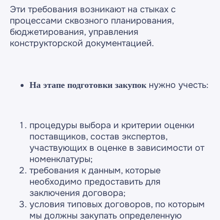
Эти требования возникают на стыках с
процессами сквозного планирования,
бюджетирования, управления
конструкторской документацией.
нужно учесть:
На этапе подготовки закупок
Я принимаю условия
и
Политики конфиденциальности
даю
на обработку персональных данных
согласие
процедуры выбора и критерии оценки
поставщиков, состав экспертов,
Оставить заявку
участвующих в оценке в зависимости от
номенклатуры;
требования к данным, которые
необходимо предоставить для
заключения договора;
условия типовых договоров, по которым
мы должны закупать определенную