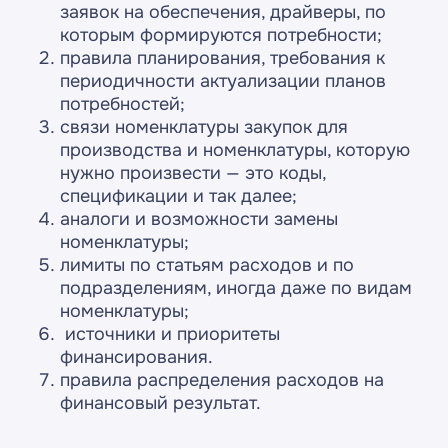
заявок на обеспечения, драйверы, по
которым формируются потребности;
правила планирования, требования к
периодичности актуализации планов
потребностей;
связи номенклатуры закупок для
производства и номенклатуры, которую
нужно произвести — это коды,
спецификации и так далее;
Готовое решение
аналоги и возможности замены
номенклатуры;
Оставьте заявку на
лимиты по статьям расходов и по
бесплатную
подразделениям, иногда даже по видам
консультацию
номенклатуры;
источники и приоритеты
и получите готовое
финансирования.
решение
правила распределения расходов на
финансовый результат.
Какая услуга вам нужна?