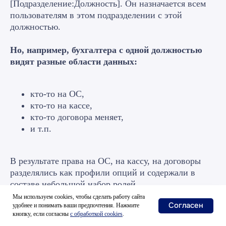
[Подразделение:Должность]. Он назначается всем
пользователям в этом подразделении с этой
должностью.
Но, например, бухгалтера с одной должностью
видят разные области данных:
кто-то на ОС,
кто-то на кассе,
кто-то договора меняет,
и т.п.
В результате права на ОС, на кассу, на договоры
разделялись как профили опций и содержали в
составе небольшой набор ролей.
Мы используем cookies, чтобы сделать работу сайта
Согласен
удобнее и понимать ваши предпочтения. Нажмите
По итогу набор прав каждого поименованного
кнопку, если согласны
с
обработкой cookies
.
пользователя из бухгалтерии складывался как: