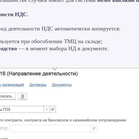
большинстве случаев имеют для системы
более высокий п
ьности НДС
.
вид деятельности НДС автоматически копируется:
ьзуется при обособлении ТМЦ на складе;
водство
— в момент выбора НД в документе.