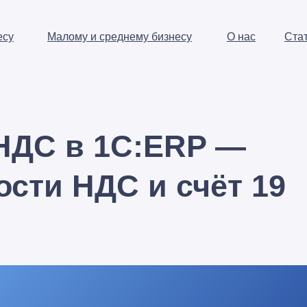
есу
Малому и среднему бизнесу
О нас
Ста
 НДС в 1С:ERP —
сти НДС и счёт 19