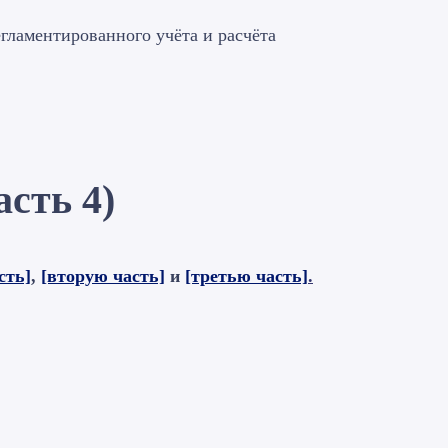
егламентированного учёта и расчёта
асть 4)
сть]
,
[вторую часть]
и
[третью часть]
.