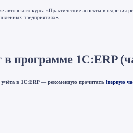
кже авторского курса «Практические аспекты внедрения р
ышленных предприятиях».
т в программе 1С:ERP
(ч
х учёта в 1С:ERP — рекомендую прочитать
[первую ча