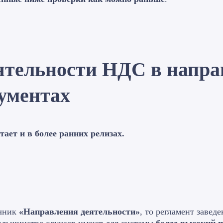
еятельности НДС в напр
кументах
тает и в более ранних релизах.
очник
«Направления деятельности»
, то регламент завед